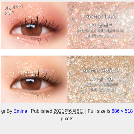
gr
By
Emina
|
Published
2021年6月5日
|
Full size is
686 × 518
pixels