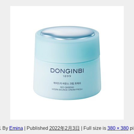
1
By
Emina
|
Published
2022年2月3日
|
Full size is
380 × 380
pi