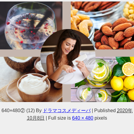
640×480② (12)
By
ドラマコスメディーバ
|
Published
2020年
10月8日
|
Full size is
640 × 480
pixels