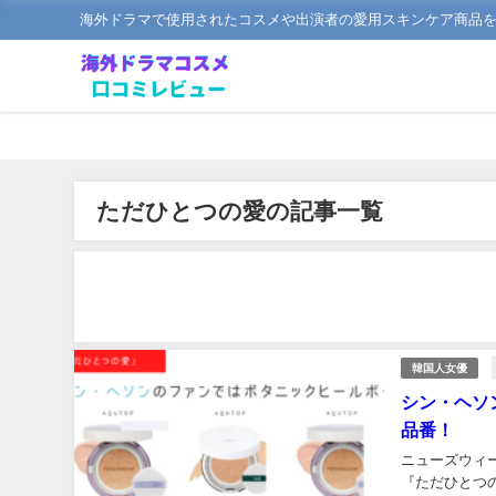
海外ドラマで使用されたコスメや出演者の愛用スキンケア商品
ただひとつの愛の記事一覧
韓国人女優
シン・ヘソ
品番！
ニューズウィ
『ただひとつ