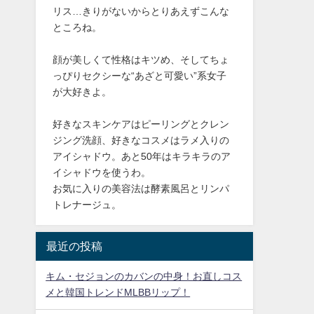
リス…きりがないからとりあえずこんな
ところね。
顔が美しくて性格はキツめ、そしてちょ
っぴりセクシーな“あざと可愛い”系女子
が大好きよ。
好きなスキンケアはピーリングとクレン
ジング洗顔、好きなコスメはラメ入りの
アイシャドウ。あと50年はキラキラのア
イシャドウを使うわ。
お気に入りの美容法は酵素風呂とリンパ
トレナージュ。
最近の投稿
キム・セジョンのカバンの中身！お直しコス
メと韓国トレンドMLBBリップ！