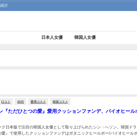
を紹介
日本人女優
韓国人女優
口コミ
30代
愛用コスメ
韓国コスメ
ン『ただひとつの愛』愛用クッションファンデ、バイオヒール
ーク日本版で注目の韓国人女優として取り上げられたシン・へソン。韓国ドラ
の愛』で使用したクッションファンデはボタニックヒールボー/バイオヒール