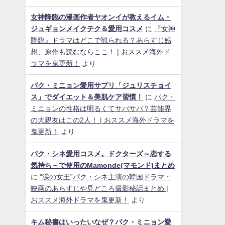
女神降臨の漫画作者ヤオンイが教えるイム・
ジュギョンメイクテク＆愛用コスメ
に
『女神
降臨』ドラマはどこで観られる？あらすじ感
想、原作も読むならここ！ | おススメ海外ド
ラマを鬼更新！
より
パク・ミニョン愛用サプリ「ジュリスチョイ
ス」でダイエット＆美肌ケア習慣！
に
パク・
ミニョンの性格は明るくてサバサバ？芸能界
の大親友はこの2人！ | おススメ海外ドラマを
鬼更新！
より
パク・シネ愛用コスメ。ドクターズ～恋する
気持ち～で使用のMamonde(マモンド)まとめ
に
"涙の女王”パク・シネ主演の韓国ドラマ・
映画のあらすじや見どころ撮影秘話まとめ |
おススメ海外ドラマを鬼更新！
より
キム秘書はいったいなぜ？パク・ミニョン愛