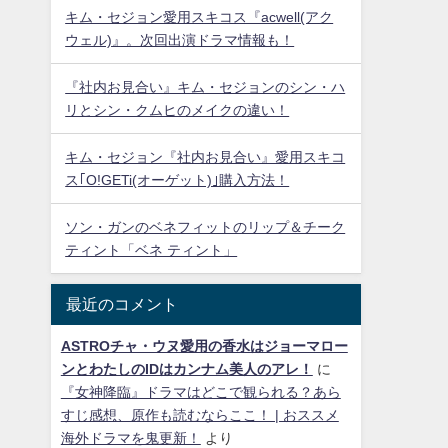
キム・セジョン愛用スキコス『acwell(アク
ウェル)』。次回出演ドラマ情報も！
『社内お見合い』キム・セジョンのシン・ハ
リとシン・クムヒのメイクの違い！
キム・セジョン『社内お見合い』愛用スキコ
ス｢O!GETi(オーゲット)｣購入方法！
ソン・ガンのベネフィットのリップ＆チーク
ティント「ベネ ティント」
最近のコメント
ASTROチャ・ウヌ愛用の香水はジョーマロー
ンとわたしのIDはカンナム美人のアレ！
に
『女神降臨』ドラマはどこで観られる？あら
すじ感想、原作も読むならここ！ | おススメ
海外ドラマを鬼更新！
より