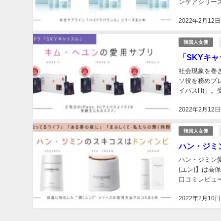
ンケアシリー
インナップや製
2022年2月12日
韓国人女優
「SKYキ
社会現象を巻
ソ役を務めブレ
イパスH)」。
2022年2月12日
韓国人女優
ハン・ジミ
ハン・ジミン愛
(ユン)】は
口コミレビュー
2022年2月10日