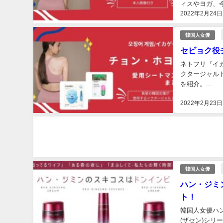
ィスやヨガ、
2022年2月24日
とでモデル体型
韓国人女優
セビョク役
ネトフリ『イ
クタージャル
を紹介。...
2022年2月23日
韓国人女優
ハン・ジミン
ト！
韓国人女優ハン
(ザセン)シ