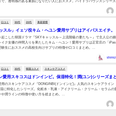
ズで、透明感のある素肌になりたい人におススメ。ハイドラバウンスシリーズ
品の特長、口コミまとめ。...
口コミ
30代
20代
美容習慣
ャッスル」イェソ役キム・へユン愛用サプリはアイパスエイチ。
き起こした韓国ドラマ『SKYキャッスル～上流階級の妻たち～』で主人公の
イク女優の仲間入りを果たしたキム・へユン！愛用サプリは正官庄の「iPass 
受験生におススメの高校生向けサプリの特徴や口コミまとめ。...
shimiz
口コミ
30代
韓国コスメ
スキンケアコスメ
ン愛用スキコスはドンインビ。保湿特化！潤(ユン)シリーズま
用のスキンケアコスメ『DONGINBI(ドンインビ)』人気のスキンケアライン
高保湿に特化したシリーズ。化粧水・乳液・アイクリーム・クリーム・セラムの
や潤ラインの特徴や使い方を総まとめ。...