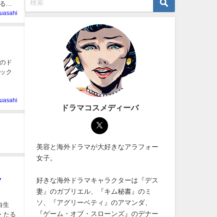
るこ
uasahi
のド
ック
uasahi
ドラマコスメディーバ
美容と海外ドラマが大好きなアラフォー
女子。
ッ
好きな海外ドラマキャラクターは『デス
妻』のガブリエル、『キム秘書』のミ
ソ、『アグリーベティ』のアマンダ、
自生
『ゲーム・オブ・スローンズ』のデナー
・たる