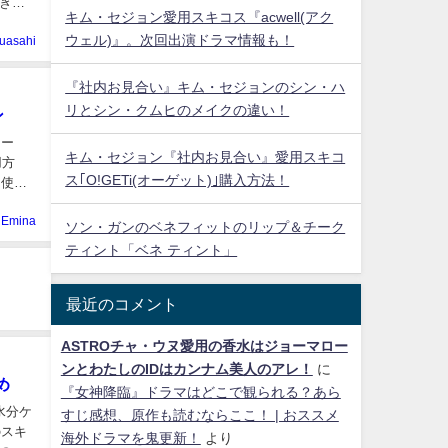
きで
キム・セジョン愛用スキコス『acwell(アク
ウェル)』。次回出演ドラマ情報も！
uasahi
『社内お見合い』キム・セジョンのシン・ハ
リとシン・クムヒのメイクの違い！
ン
リー
キム・セジョン『社内お見合い』愛用スキコ
用方
ス｢O!GETi(オーゲット)｣購入方法！
な使い
Emina
ソン・ガンのベネフィットのリップ＆チーク
ティント「ベネ ティント」
最近のコメント
ASTROチャ・ウヌ愛用の香水はジョーマロー
ンとわたしのIDはカンナム美人のアレ！
に
め
『女神降臨』ドラマはどこで観られる？あら
水分ケ
すじ感想、原作も読むならここ！ | おススメ
のスキ
海外ドラマを鬼更新！
より