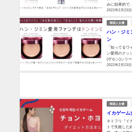
みに効果的で
2022年2月23日
め。...
韓国人女優
ハン・ジミ
ン
「知ってるワ
ン愛用のクッシ
(ザセン)シ
2022年2月23日
ランドから出て
韓国人女優
イカゲーム
ネトフリ『イ
トで失敗した