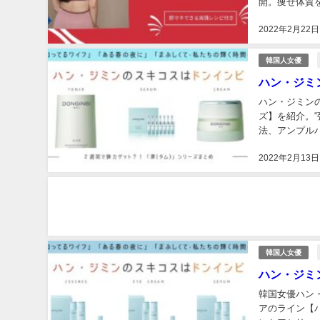
開。痩せ体質
まとめ。...
2022年2月22日
韓国人女優
ハン・ジミン
ハン・ジミンの
ズ】を紹介。“
法、アンプル
方。潭(タム)
2022年2月13日
韓国人女優
ハン・ジミ
韓国女優ハン・
アのライン【