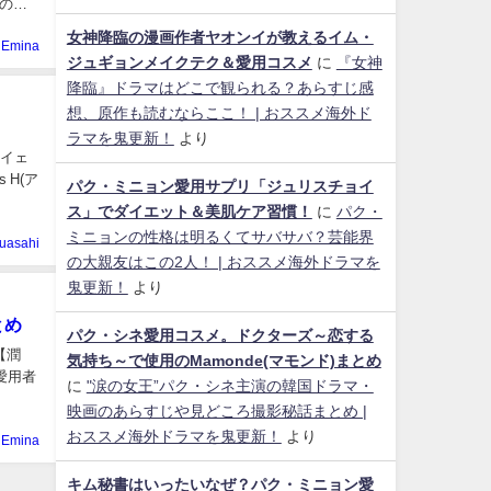
のラ
女神降臨の漫画作者ヤオンイが教えるイム・
Emina
ジュギョンメイクテク＆愛用コスメ
に
『女神
降臨』ドラマはどこで観られる？あらすじ感
想、原作も読むならここ！ | おススメ海外ド
ラマを鬼更新！
より
娘イェ
H(ア
パク・ミニョン愛用サプリ「ジュリスチョイ
ス」でダイエット＆美肌ケア習慣！
に
パク・
ミニョンの性格は明るくてサバサバ？芸能界
uasahi
の大親友はこの2人！ | おススメ海外ドラマを
鬼更新！
より
とめ
パク・シネ愛用コスメ。ドクターズ～恋する
【潤
気持ち～で使用のMamonde(マモンド)まとめ
愛用者
に
"涙の女王”パク・シネ主演の韓国ドラマ・
映画のあらすじや見どころ撮影秘話まとめ |
おススメ海外ドラマを鬼更新！
より
Emina
キム秘書はいったいなぜ？パク・ミニョン愛