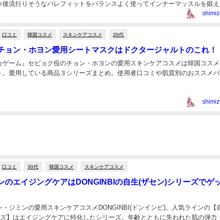
今後流行りそうなバレフィットをバランスよく使ってインナーマッスルを鍛え
を維持！...
shimiz
口コミ
韓国コスメ
スキンケアコスメ
20代
チョン・ホヨン愛用シートマスクはドクタージャルトのこれ！
カゲーム』セビョク役のチョン・ホヨンの愛用スキンケアコスメは韓国コスメ
ト。愛用している商品３シリーズまとめ。使用者口コミや肌質別のおススメパ
shimiz
口コミ
30代
韓国コスメ
スキンケアコスメ
のエイジングケアはDONGINBIの自生(ザセン)シリーズでゲ
・ジミンの愛用スキンケアコスメDONGINBI(ドンインビ)。人気ラインの【
リーズ】はエイジングケアに特化したシリーズ。年齢とともに失われた肌の弾力