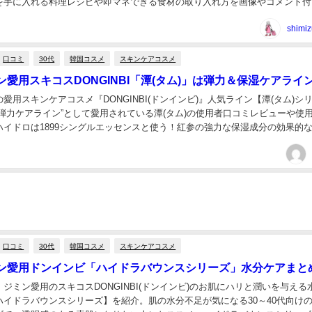
を手に入れる料理レシピや即マネできる食材の取り入れ方を画像やコメント付
shimiz
口コミ
30代
韓国コスメ
スキンケアコスメ
愛用スキコスDONGINBI「潭(タム)」は弾力＆保湿ケアライ
愛用スキンケアコスメ『DONGINBI(ドンインビ)』人気ライン【潭(タム)シ
弾力ケアライン”として愛用されている潭(タム)の使用者口コミレビューや使
ハイドロは1899シングルエッセンスと使う！紅参の強力な保湿成分の効果的
シリーズの特長、製品の口コミ。...
口コミ
30代
韓国コスメ
スキンケアコスメ
ン愛用ドンインビ「ハイドラバウンスシリーズ」水分ケアまと
ジミン愛用のスキコスDONGINBI(ドンインビ)のお肌にハリと潤いを与える
ハイドラバウンスシリーズ】を紹介。肌の水分不足が気になる30～40代向け