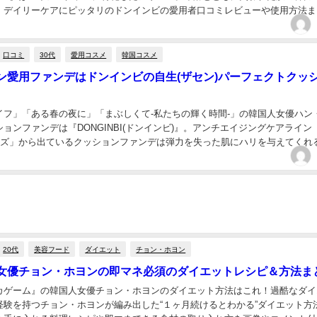
、デイリーケアにピッタリのドンインビの愛用者口コミレビューや使用方法ま
口コミ
30代
愛用コスメ
韓国コスメ
ン愛用ファンデはドンインビの自生(ザセン)パーフェクトクッ
イフ」「ある春の夜に」「まぶしくて-私たちの輝く時間-」の韓国人女優ハン
ョンファンデは『DONGINBI(ドンインビ)』。アンチエイジングケアライン
リーズ」から出ているクッションファンデは弾力を失った肌にハリを与えてくれ
いる唯一のクッションファンデ。...
20代
美容フード
ダイエット
チョン・ホヨン
女優チョン・ホヨンの即マネ必須のダイエットレシピ＆方法ま
カゲーム』の韓国人女優チョン・ホヨンのダイエット方法はこれ！過酷なダイ
経験を持つチョン・ホヨンが編み出した“１ヶ月続けるとわかる”ダイエット方