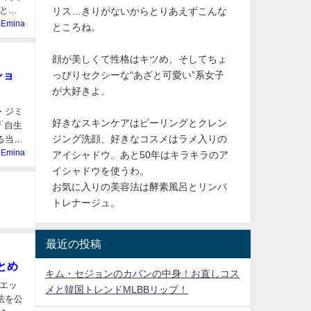
と
リス…きりがないからとりあえずこんな
Emina
ところね。
顔が美しくて性格はキツめ、そしてちょ
ショ
っぴりセクシーな“あざと可愛い”系女子
が大好きよ。
・ジミ
好きなスキンケアはピーリングとクレン
「自生
ジング洗顔、好きなコスメはラメ入りの
る当ブ
Emina
アイシャドウ。あと50年はキラキラのア
イシャドウを使うわ。
お気に入りの美容法は酵素風呂とリンパ
トレナージュ。
最近の投稿
とめ
キム・セジョンのカバンの中身！お直しコス
エッ
メと韓国トレンドMLBBリップ！
法を公