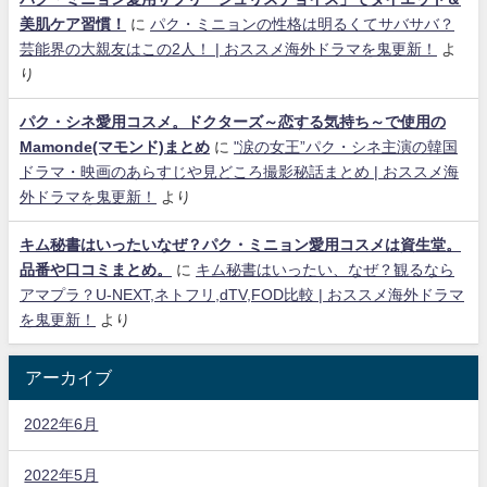
美肌ケア習慣！
に
パク・ミニョンの性格は明るくてサバサバ？
芸能界の大親友はこの2人！ | おススメ海外ドラマを鬼更新！
よ
り
パク・シネ愛用コスメ。ドクターズ～恋する気持ち～で使用の
Mamonde(マモンド)まとめ
に
"涙の女王”パク・シネ主演の韓国
ドラマ・映画のあらすじや見どころ撮影秘話まとめ | おススメ海
外ドラマを鬼更新！
より
キム秘書はいったいなぜ？パク・ミニョン愛用コスメは資生堂。
品番や口コミまとめ。
に
キム秘書はいったい、なぜ？観るなら
アマプラ？U-NEXT,ネトフリ,dTV,FOD比較 | おススメ海外ドラマ
を鬼更新！
より
アーカイブ
2022年6月
2022年5月