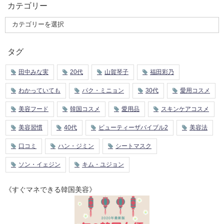
カテゴリー
タグ
田中みな実
20代
山賀琴子
福田彩乃
わかっていても
パク・ミニョン
30代
愛用コスメ
美容フード
韓国コスメ
愛用品
スキンケアコスメ
美容習慣
40代
ビューティーザバイブル2
美容法
口コミ
ハン・ジミン
シートマスク
ソン・イェジン
キム・ユジョン
《すぐマネできる韓国美容》