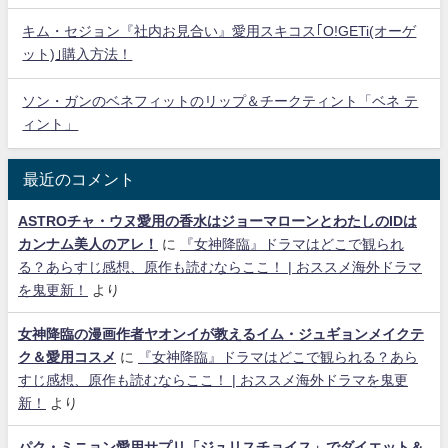
キム・セジョン『社内お見合い』愛用スキコス｢O!GETi(オーゲ
ット)｣購入方法！
ソン・ガンのベネフィットのリップ＆チークティント「ベネ テ
ィント」
最近のコメント
ASTROチャ・ウヌ愛用の香水はジョーマローンとわたしのIDは
カンナム美人のアレ！
に
『女神降臨』ドラマはどこで観られ
る？あらすじ感想、原作も読むならここ！ | おススメ海外ドラマ
を鬼更新！
より
女神降臨の漫画作者ヤオンイが教えるイム・ジュギョンメイクテ
ク＆愛用コスメ
に
『女神降臨』ドラマはどこで観られる？あら
すじ感想、原作も読むならここ！ | おススメ海外ドラマを鬼更
新！
より
パク・ミニョン愛用サプリ「ジュリスチョイス」でダイエット＆