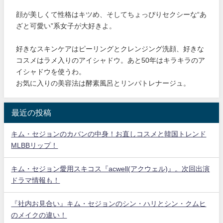
顔が美しくて性格はキツめ、そしてちょっぴりセクシーな“あ
ざと可愛い”系女子が大好きよ。
好きなスキンケアはピーリングとクレンジング洗顔、好きな
コスメはラメ入りのアイシャドウ。あと50年はキラキラのア
イシャドウを使うわ。
お気に入りの美容法は酵素風呂とリンパトレナージュ。
最近の投稿
キム・セジョンのカバンの中身！お直しコスメと韓国トレンド
MLBBリップ！
キム・セジョン愛用スキコス『acwell(アクウェル)』。次回出演
ドラマ情報も！
『社内お見合い』キム・セジョンのシン・ハリとシン・クムヒ
のメイクの違い！