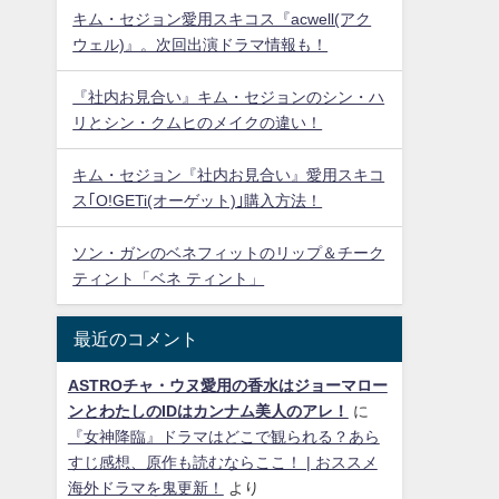
キム・セジョン愛用スキコス『acwell(アク
ウェル)』。次回出演ドラマ情報も！
『社内お見合い』キム・セジョンのシン・ハ
リとシン・クムヒのメイクの違い！
キム・セジョン『社内お見合い』愛用スキコ
ス｢O!GETi(オーゲット)｣購入方法！
ソン・ガンのベネフィットのリップ＆チーク
ティント「ベネ ティント」
最近のコメント
ASTROチャ・ウヌ愛用の香水はジョーマロー
ンとわたしのIDはカンナム美人のアレ！
に
『女神降臨』ドラマはどこで観られる？あら
すじ感想、原作も読むならここ！ | おススメ
海外ドラマを鬼更新！
より