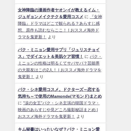
女神降臨の漫画作者ヤオンイが教えるイム・
ジュギョンメイクテク＆愛用コスメ
に
『女神
降臨』ドラマはどこで観られる？あらすじ感
想、原作も読むならここ！ | おススメ海外ド
ラマを鬼更新！
より
パク・ミニョン愛用サプリ「ジュリスチョイ
ス」でダイエット＆美肌ケア習慣！
に
パク・
ミニョンの性格は明るくてサバサバ？芸能界
の大親友はこの2人！ | おススメ海外ドラマを
鬼更新！
より
パク・シネ愛用コスメ。ドクターズ～恋する
気持ち～で使用のMamonde(マモンド)まとめ
に
"涙の女王”パク・シネ主演の韓国ドラマ・
映画のあらすじや見どころ撮影秘話まとめ |
おススメ海外ドラマを鬼更新！
より
キム秘書はいったいなぜ？パク・ミニョン愛