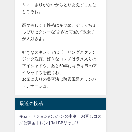
リス…きりがないからとりあえずこんな
ところね。
顔が美しくて性格はキツめ、そしてちょ
っぴりセクシーな“あざと可愛い”系女子
が大好きよ。
好きなスキンケアはピーリングとクレン
ジング洗顔、好きなコスメはラメ入りの
アイシャドウ。あと50年はキラキラのア
イシャドウを使うわ。
お気に入りの美容法は酵素風呂とリンパ
トレナージュ。
最近の投稿
キム・セジョンのカバンの中身！お直しコス
メと韓国トレンドMLBBリップ！