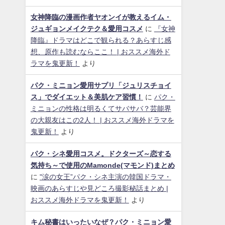
女神降臨の漫画作者ヤオンイが教えるイム・
ジュギョンメイクテク＆愛用コスメ
に
『女神
降臨』ドラマはどこで観られる？あらすじ感
想、原作も読むならここ！ | おススメ海外ド
ラマを鬼更新！
より
パク・ミニョン愛用サプリ「ジュリスチョイ
ス」でダイエット＆美肌ケア習慣！
に
パク・
ミニョンの性格は明るくてサバサバ？芸能界
の大親友はこの2人！ | おススメ海外ドラマを
鬼更新！
より
パク・シネ愛用コスメ。ドクターズ～恋する
気持ち～で使用のMamonde(マモンド)まとめ
に
"涙の女王”パク・シネ主演の韓国ドラマ・
映画のあらすじや見どころ撮影秘話まとめ |
おススメ海外ドラマを鬼更新！
より
キム秘書はいったいなぜ？パク・ミニョン愛