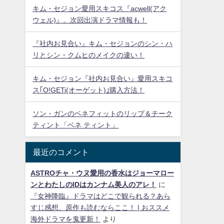
キム・セジョン愛用スキコス『acwell(アク
ウェル)』。次回出演ドラマ情報も！
『社内お見合い』キム・セジョンのシン・ハ
リとシン・クムヒのメイクの違い！
キム・セジョン『社内お見合い』愛用スキコ
ス｢O!GETi(オーゲット)｣購入方法！
ソン・ガンのベネフィットのリップ＆チーク
ティント「ベネ ティント」
最近のコメント
ASTROチャ・ウヌ愛用の香水はジョーマロー
ンとわたしのIDはカンナム美人のアレ！
に
『女神降臨』ドラマはどこで観られる？あら
すじ感想、原作も読むならここ！ | おススメ
海外ドラマを鬼更新！
より