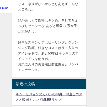
リス…きりがないからとりあえずこんな
Emina
ところね。
顔が美しくて性格はキツめ、そしてちょ
っぴりセクシーな“あざと可愛い”系女子
が大好きよ。
好きなスキンケアはピーリングとクレン
ジング洗顔、好きなコスメはラメ入りの
アイシャドウ。あと50年はキラキラのア
イシャドウを使うわ。
お気に入りの美容法は酵素風呂とリンパ
トレナージュ。
最近の投稿
キム・セジョンのカバンの中身！お直しコス
メと韓国トレンドMLBBリップ！