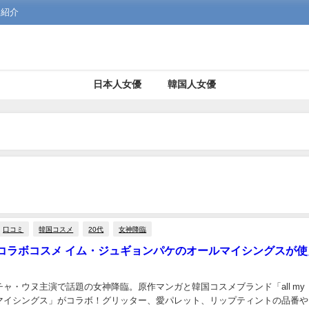
を紹介
日本人女優
韓国人女優
口コミ
韓国コスメ
20代
女神降臨
コラボコスメ イム・ジュギョンパケのオールマイシングスが使
ャ・ウヌ主演で話題の女神降臨。原作マンガと韓国コスメブランド「all my
オールマイシングス」がコラボ！グリッター、愛パレット、リップティントの品番