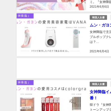
ミ。『女神降臨
2021年6月6日
韓国人女優
ムン・ガヨ
女神降臨で主
ブルポップク
は？...
2021年6月4日
韓国人女優
女神降臨イム
番！
韓ドラ『女神降
トーンアップ