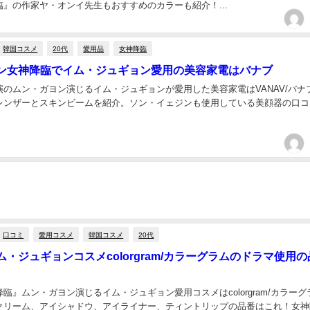
』の作家ヤ・オンイ先生もおすすめのカラーも紹介！...
韓国コスメ
20代
愛用品
女神降臨
ン女神降臨でイム・ジュギョン愛用の美容家電はバナブ
演のムン・ガヨン演じるイム・ジュギョンが愛用した美容家電はVANAV/バナ
レンザーとスキンビームを紹介。ソン・イェジンも使用している美顔器の口コ
口コミ
愛用コスメ
韓国コスメ
20代
・ジュギョンコスメcolorgram/カラーグラムのドラマ使用の
臨』ムン・ガヨン演じるイム・ジュギョン愛用コスメはcolorgram/カラーグ
クリーム、アイシャドウ、アイライナー、ティントリップの品番はこれ！女神