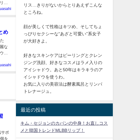
シリー
リス…きりがないからとりあえずこんな
uasahi
ところね。
顔が美しくて性格はキツめ、そしてちょ
とめ
っぴりセクシーな“あざと可愛い”系女子
者た
が大好きよ。
麗な
ウン
好きなスキンケアはピーリングとクレン
ジング洗顔、好きなコスメはラメ入りの
uasahi
アイシャドウ。あと50年はキラキラのア
イシャドウを使うわ。
お気に入りの美容法は酵素風呂とリンパ
トレナージュ。
最近の投稿
習
キム・セジョンのカバンの中身！お直しコス
メと韓国トレンドMLBBリップ！
肌サポ
万個を