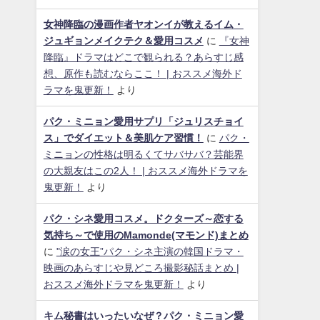
女神降臨の漫画作者ヤオンイが教えるイム・
ジュギョンメイクテク＆愛用コスメ
に
『女神
降臨』ドラマはどこで観られる？あらすじ感
想、原作も読むならここ！ | おススメ海外ド
ラマを鬼更新！
より
パク・ミニョン愛用サプリ「ジュリスチョイ
ス」でダイエット＆美肌ケア習慣！
に
パク・
ミニョンの性格は明るくてサバサバ？芸能界
の大親友はこの2人！ | おススメ海外ドラマを
鬼更新！
より
パク・シネ愛用コスメ。ドクターズ～恋する
気持ち～で使用のMamonde(マモンド)まとめ
に
"涙の女王”パク・シネ主演の韓国ドラマ・
映画のあらすじや見どころ撮影秘話まとめ |
おススメ海外ドラマを鬼更新！
より
キム秘書はいったいなぜ？パク・ミニョン愛