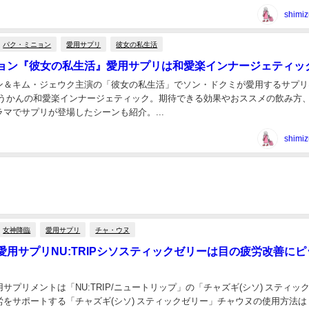
shimiz
パク・ミニョン
愛用サプリ
彼女の私生活
ョン『彼女の私生活』愛用サプリは和愛楽インナージェティッ
ン＆キム・ジェウク主演の「彼女の私生活」でソン・ドクミが愛用するサプリ
ょうかんの和愛楽インナージェティック。期待できる効果やおススメの飲み方
マでサプリが登場したシーンも紹介。...
shimiz
女神降臨
愛用サプリ
チャ・ウヌ
愛用サプリNU:TRIPシソスティックゼリーは目の疲労改善にピ
サプリメントは「NU:TRIP/ニュートリップ」の「チャズギ(シソ) スティッ
労をサポートする「チャズギ(シソ) スティックゼリー」チャウヌの使用方法は