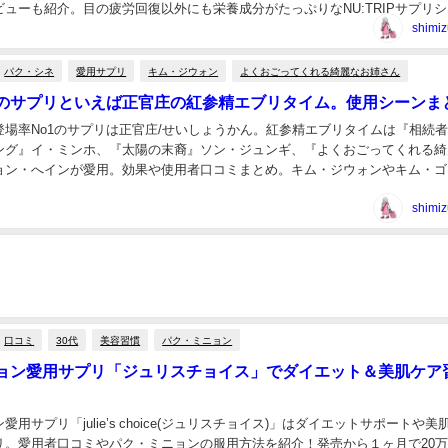
ューも紹介。目の疲労回復以外にも栄養成分がたっぷりなNU:TRIPサプリ
shimiz
パク・シネ
愛用サプリ
キム・ジウォン
よくおごってくれる綺麗なお姉さん
のサプリといえば正官庄の紅参精エブリタイム。使用シーンま
登場率No1のサプリは正官庄/せいしょうかん。紅参精エブリタイムは『相続
ング』イ・ミンホ、『太陽の末裔』ソン・ジュンギ、『よくおごってくれる綺
ョン・へインが愛用。効果や使用者口コミまとめ。キム・ジウォンやキム・ゴ
用シーンまとめ。...
shimiz
口コミ
30代
美容習慣
パク・ミニョン
ョン愛用サプリ「ジュリスチョイス」でダイエット＆美肌ケア
用サプリ「julie’s choice(ジュリスチョイス)」はダイエットサポートや美
リ。愛用者口コミやパク・ミニョンの服用方法を紹介！発売から１ヶ月で20