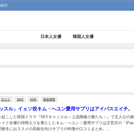
を紹介
日本人女優
韓国人女優
口コミ
30代
20代
美容習慣
ャッスル」イェソ役キム・へユン愛用サプリはアイパスエイチ。
き起こした韓国ドラマ『SKYキャッスル～上流階級の妻たち～』で主人公の
イク女優の仲間入りを果たしたキム・へユン！愛用サプリは正官庄の「iPass 
受験生におススメの高校生向けサプリの特徴や口コミまとめ。...