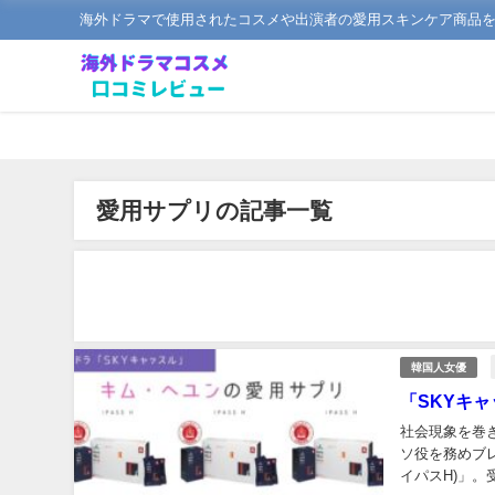
海外ドラマで使用されたコスメや出演者の愛用スキンケア商品
愛用サプリの記事一覧
韓国人女優
「SKYキ
社会現象を巻
ソ役を務めブレ
イパスH)」。