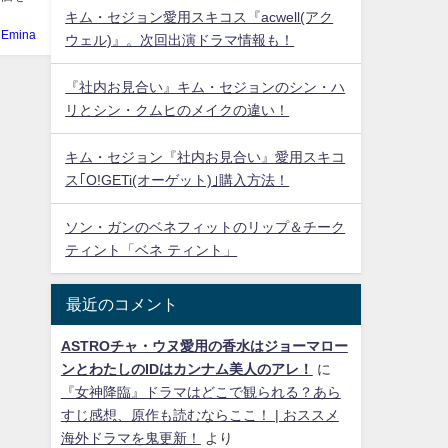
キム・セジョン愛用スキコス『acwell(アク
Emina
ウェル)』。次回出演ドラマ情報も！
『社内お見合い』キム・セジョンのシン・ハ
リとシン・クムヒのメイクの違い！
キム・セジョン『社内お見合い』愛用スキコ
ス｢O!GETi(オーゲット)｣購入方法！
ソン・ガンのベネフィットのリップ＆チーク
ティント「ベネ ティント」
最近のコメント
ASTROチャ・ウヌ愛用の香水はジョーマロー
ンとわたしのIDはカンナム美人のアレ！
に
『女神降臨』ドラマはどこで観られる？あら
すじ感想、原作も読むならここ！ | おススメ
海外ドラマを鬼更新！
より