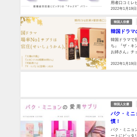
用者口コミレビ
2022年1月19日
ズまとめ。...
韓国人俳優
韓国ドラマ
韓国ドラマで
ち』『ザ・キ
お姉さん』チ
も。ドラマで使
2022年1月19日
韓国人女優
パク・ミニ
慣！
パク・ミニョン愛
ートにピッタ