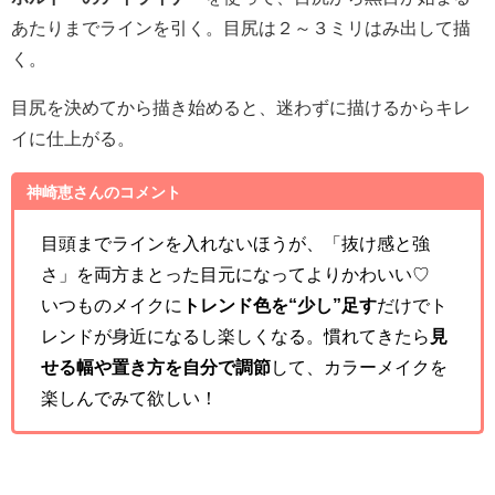
あたりまでラインを引く。目尻は２～３ミリはみ出して描
く。
目尻を決めてから描き始めると、迷わずに描けるからキレ
イに仕上がる。
神崎恵さんのコメント
目頭までラインを入れないほうが、「抜け感と強
さ」を両方まとった目元になってよりかわいい♡
いつものメイクに
トレンド色を“少し”足す
だけでト
レンドが身近になるし楽しくなる。慣れてきたら
見
せる幅や置き方を自分で調節
して、カラーメイクを
楽しんでみて欲しい！