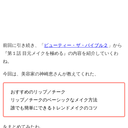
前回に引き続き、「
ビューティー・ザ・バイブル２
」から
『第１話 目元メイクを極める』の内容を紹介していくわ
ね。
今回は、美容家の神崎恵さんが教えてくれた、
おすすめのリップ／チーク
リップ／チークのベーシックなメイク方法
誰でも簡単にできるトレンドメイクのコツ
をまとめてみたわ。