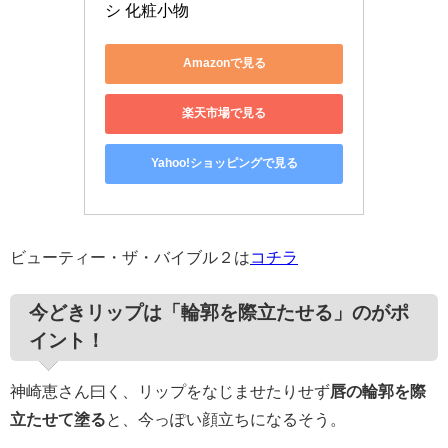
シ 化粧小物
Amazonで見る
楽天市場で見る
Yahoo!ショッピングで見る
ビューティー・ザ・バイブル２は
コチラ
今どきリップは「輪郭を際立たせる」のがポ
イント！
神崎恵さん曰く、リップをなじませたりせず
唇の輪郭を際
立たせて塗る
と、今っぽい顔立ちになるそう。