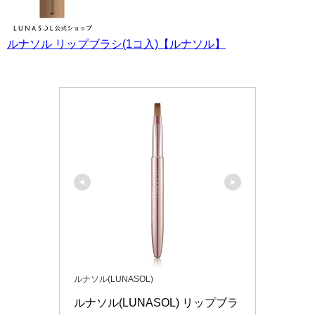
ルナソル リップブラシ(1コ入)【ルナソル】
ルナソル(LUNASOL)
ルナソル(LUNASOL) リップブラ