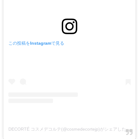
この投稿をInstagramで見る
DECORTÉ コスメデコルテ(@cosmedecortejp)がシェアした投稿