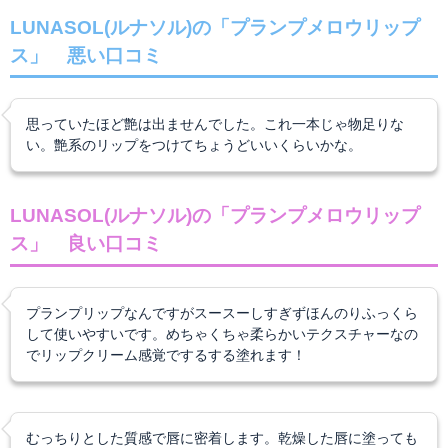
LUNASOL(ルナソル)の「プランプメロウリップ
ス」 悪い口コミ
思っていたほど艶は出ませんでした。これ一本じゃ物足りな
い。艶系のリップをつけてちょうどいいくらいかな。
LUNASOL(ルナソル)の「プランプメロウリップ
ス」 良い口コミ
プランプリップなんですがスースーしすぎずほんのりふっくら
して使いやすいです。めちゃくちゃ柔らかいテクスチャーなの
でリップクリーム感覚でするする塗れます！
むっちりとした質感で唇に密着します。乾燥した唇に塗っても