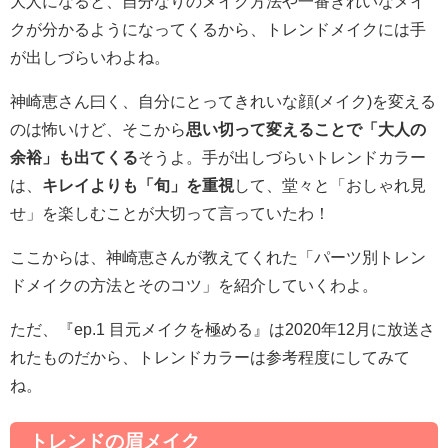
大人になると、自分なりのメイク方法や一番きれいなメイ
クが分かるようになってくるから、トレンドメイクには手
が出しづらいわよね。
神崎恵さん曰く、自分にとってきれいな顔(メイク)を変える
のは怖いけど、そこから
思い切って変えることで「大人の
余裕」も出てくる
そうよ。手が出しづらいトレンドカラー
は、
キレイよりも「旬」を重視
して、堂々と「おしゃれ見
せ」を楽しむことが大切って言っていたわ！
ここからは、神崎恵さんが教えてくれた「パーツ別トレン
ドメイクの方法とそのコツ」を紹介していくわよ。
ただ、『ep.1 目元メイクを極める』は2020年12月に放送さ
れたものだから、トレンドカラーは参考程度にしてみて
ね。
トレンドの眉メイク