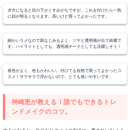
夕方になると目の下がくすみがちですが、これを付けたら一気
に顔が明るくなります。高いけど買ってよかったです。
細かいラメなので肌なじみもよく、ツヤと透明感が出て綺麗で
す。ハイライトとしても、透明感チークとしても活躍しそう！
発色がよく、色もかわいい。付けても自然で買ってよかったコ
スメ！サラサラで浮かないので、とても使いやすいです。
神崎恵が教える！誰でもできるトレ
ンドメイクのコツ。